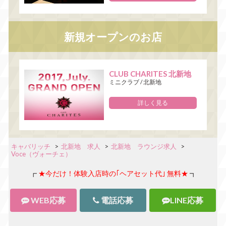
新規オープンのお店
CLUB CHARITES 北新地
ミニクラブ
/
北新地
詳しく見る
キャバリッチ
>
北新地 求人
>
北新地 ラウンジ求人
>
Voce（ヴォーチェ）
┏
★今だけ！体験入店時の｢ヘアセット代｣ 無料★
┓
WEB応募
電話応募
LINE応募