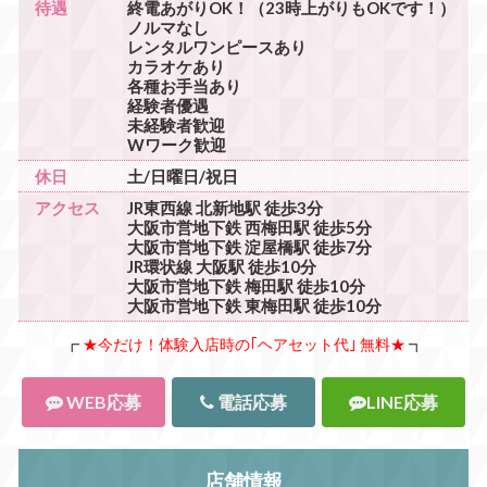
待遇
終電あがりOK！（23時上がりもOKです！）
ノルマなし
レンタルワンピースあり
カラオケあり
各種お手当あり
経験者優遇
未経験者歓迎
Wワーク歓迎
休日
土/日曜日/祝日
アクセス
JR東西線 北新地駅 徒歩3分
大阪市営地下鉄 西梅田駅 徒歩5分
大阪市営地下鉄 淀屋橋駅 徒歩7分
JR環状線 大阪駅 徒歩10分
大阪市営地下鉄 梅田駅 徒歩10分
大阪市営地下鉄 東梅田駅 徒歩10分
┏
★今だけ！体験入店時の｢ヘアセット代｣ 無料★
┓
WEB応募
電話応募
LINE応募
店舗情報