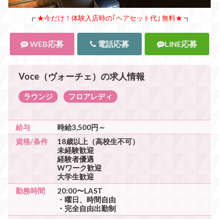
┏
★今だけ！体験入店時の｢ヘアセット代｣ 無料★
┓
WEB応募
電話応募
LINE応募
Voce（ヴォーチェ）の求人情報
ラウンジ
フロアレディ
給与
時給3,500円～
資格/条件
18歳以上（高校生不可）
未経験歓迎
経験者優遇
Wワーク歓迎
大学生歓迎
勤務時間
20:00〜LAST
・曜日、時間自由
・完全自由出勤制