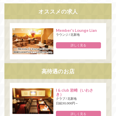
オススメの求人
Member's Lounge Lian
ラウンジ
/
北新地
詳しく見る
高待遇のお店
I & club 岩崎（いわさ
き）
クラブ
/
北新地
日給30,000円～
詳しく見る